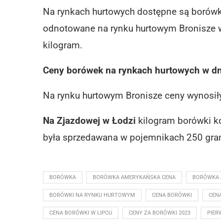
Na rynkach hurtowych dostępne są borówki
odnotowane na rynku hurtowym Bronisze w 
kilogram.
Ceny borówek na rynkach hurtowych w dni
Na rynku hurtowym Bronisze ceny wynosi
Na Zjazdowej w Łodzi
kilogram borówki ko
była sprzedawana w pojemnikach 250 gram
BORÓWKA
BORÓWKA AMERYKAŃSKA CENA
BORÓWKA 
BORÓWKI NA RYNKU HURTOWYM
CENA BORÓWKI
CEN
CENA BORÓWKI W LIPCU
CENY ZA BORÓWKI 2023
PIER