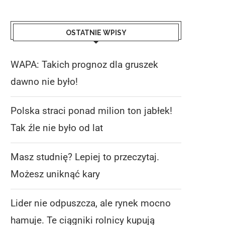
OSTATNIE WPISY
IDER NIE ODPUSZCZA, ALE RYNEK
CENY JABŁEK NA RYN
MOCNO HAMUJE. TE...
HURTOWYCH NA POCZ
WAPA: Takich prognoz dla gruszek
SIERPNIA...
6 sierpnia 2026
6 sierpnia 2026
dawno nie było!
Polska straci ponad milion ton jabłek!
Tak źle nie było od lat
Masz studnię? Lepiej to przeczytaj.
Możesz uniknąć kary
Lider nie odpuszcza, ale rynek mocno
hamuje. Te ciągniki rolnicy kupują