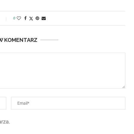
y
0
W KOMENTARZ
rza.