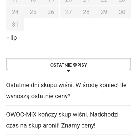
24
25
26
27
28
29
30
31
« lip
OSTATNIE WPISY
Ostatnie dni skupu wiśni. W środę koniec! Ile
wynoszą ostatnie ceny?
OWOC-MIX kończy skup wiśni. Nadchodzi
czas na skup aronii! Znamy ceny!