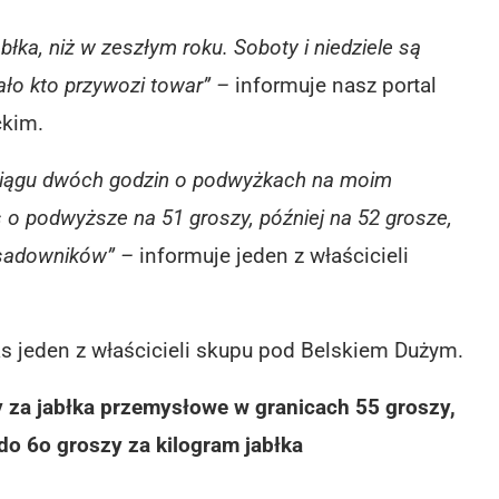
łka, niż w zeszłym roku. Soboty i niedziele są
ało kto przywozi towar” –
informuje nasz portal
ckim.
 ciągu dwóch godzin o podwyżkach na moim
 o podwyższe na 51 groszy, później na 52 grosze,
 sadowników” –
informuje jeden z właścicieli
s jeden z właścicieli skupu pod Belskiem Dużym.
y za jabłka przemysłowe w granicach 55 groszy,
do 6o groszy za kilogram jabłka