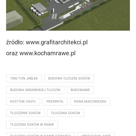
źródło: www.grafitarchitekci.pl
oraz www.kochamrawe.pl
1500 TON JABŁEK
BUDOWA TŁOCZNI SOKÓW
BUDOWA UKRAIŃSKIEJ TŁOCZNI
BUDOWANIE
KOSTYUK VASYL
PRZEMYSŁ
RAWA MAZOWIECKA
TŁOCZENIE SOKÓW
TŁOCZNIA SOKÓW
TŁOCZNIA SOKÓW W RAWIE