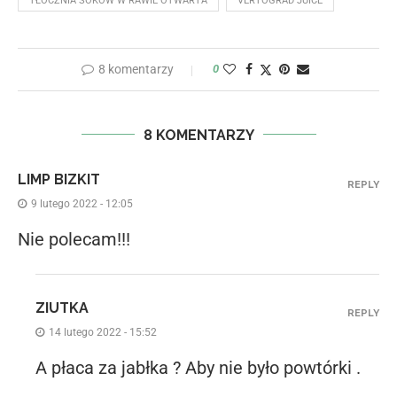
TŁOCZNIA SOKÓW W RAWIE OTWARTA
VERTOGRAD JUICE
8 komentarzy
0
8 KOMENTARZY
LIMP BIZKIT
REPLY
9 lutego 2022 - 12:05
Nie polecam!!!
ZIUTKA
REPLY
14 lutego 2022 - 15:52
A płaca za jabłka ? Aby nie było powtórki .