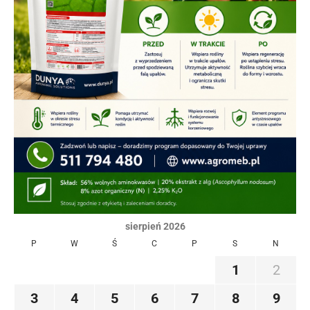
sierpień 2026
P
W
Ś
C
P
S
N
1
2
3
4
5
6
7
8
9