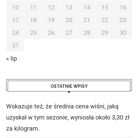
10
11
12
13
14
15
16
17
18
19
20
21
22
23
24
25
26
27
28
29
30
31
« lip
OSTATNIE WPISY
Wskazuje też, że średnia cena wiśni, jaką
uzyskał w tym sezonie, wyniosła około 3,30 zł
za kilogram.