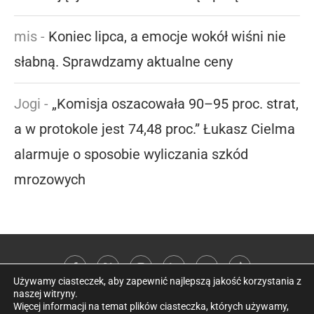
mis
-
Koniec lipca, a emocje wokół wiśni nie
słabną. Sprawdzamy aktualne ceny
Jogi
-
„Komisja oszacowała 90–95 proc. strat,
a w protokole jest 74,48 proc.” Łukasz Cielma
alarmuje o sposobie wyliczania szkód
mrozowych
Używamy ciasteczek, aby zapewnić najlepszą jakość korzystania z
naszej witryny.
Więcej informacji na temat plików ciasteczka, których używamy,