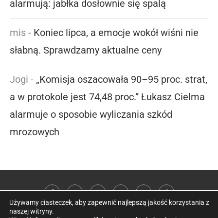
alarmują: jabłka dosłownie się spalą
mis
-
Koniec lipca, a emocje wokół wiśni nie
słabną. Sprawdzamy aktualne ceny
Jogi
-
„Komisja oszacowała 90–95 proc. strat,
a w protokole jest 74,48 proc.” Łukasz Cielma
alarmuje o sposobie wyliczania szkód
mrozowych
Używamy ciasteczek, aby zapewnić najlepszą jakość korzystania z
naszej witryny.