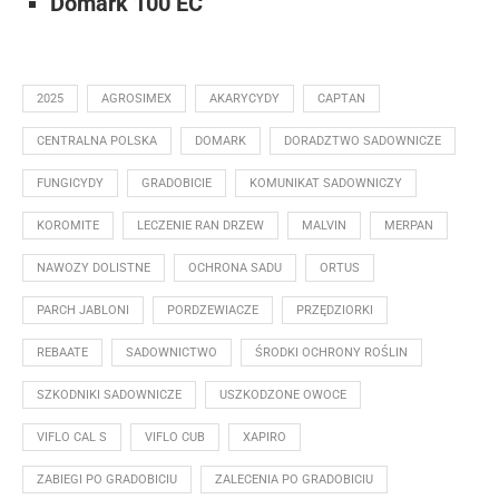
Domark 100 EC
2025
AGROSIMEX
AKARYCYDY
CAPTAN
CENTRALNA POLSKA
DOMARK
DORADZTWO SADOWNICZE
FUNGICYDY
GRADOBICIE
KOMUNIKAT SADOWNICZY
KOROMITE
LECZENIE RAN DRZEW
MALVIN
MERPAN
NAWOZY DOLISTNE
OCHRONA SADU
ORTUS
PARCH JABLONI
PORDZEWIACZE
PRZĘDZIORKI
REBAATE
SADOWNICTWO
ŚRODKI OCHRONY ROŚLIN
SZKODNIKI SADOWNICZE
USZKODZONE OWOCE
VIFLO CAL S
VIFLO CUB
XAPIRO
ZABIEGI PO GRADOBICIU
ZALECENIA PO GRADOBICIU