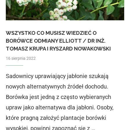
WSZYSTKO CO MUSISZ WIEDZIEĆ O
BORÓWCE ODMIANY ELLIOTT / DR INŻ.
TOMASZ KRUPA I RYSZARD NOWAKOWSKI
16 sierpnia 2022
Sadownicy uprawiający jabłonie szukają
nowych alternatywnych źródeł dochodu.
Borówka jest jedną z często wybieranych
upraw jako alternatywa dla jabłoni. Osoby,
które pragną założyć plantacje borówki
wysokiej, powinni zapoznać się z …