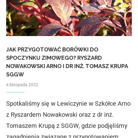
JAK PRZYGOTOWAĆ BORÓWKI DO
SPOCZYNKU ZIMOWEGO? RYSZARD
NOWAKOWSKI ARNO I DR INŻ. TOMASZ KRUPA
SGGW
4 listopada 2022
Spotkaliśmy się w Lewiczynie w Szkółce Arno
z Ryszardem Nowakowski oraz z dr inż.
Tomaszem Krupą z SGGW, gdzie podjęliśmy
zagadnienia związane z przygotowaniem