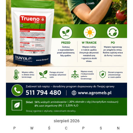
sierpień 2026
P
W
Ś
C
P
S
N