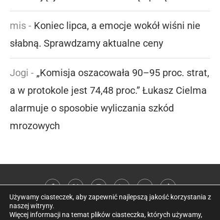
mis
-
Koniec lipca, a emocje wokół wiśni nie
słabną. Sprawdzamy aktualne ceny
Jogi
-
„Komisja oszacowała 90–95 proc. strat,
a w protokole jest 74,48 proc.” Łukasz Cielma
alarmuje o sposobie wyliczania szkód
mrozowych
Używamy ciasteczek, aby zapewnić najlepszą jakość korzystania z
naszej witryny.
Więcej informacji na temat plików ciasteczka, których używamy,