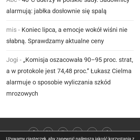
alarmują: jabłka dosłownie się spalą
mis
-
Koniec lipca, a emocje wokół wiśni nie
słabną. Sprawdzamy aktualne ceny
Jogi
-
„Komisja oszacowała 90–95 proc. strat,
a w protokole jest 74,48 proc.” Łukasz Cielma
alarmuje o sposobie wyliczania szkód
mrozowych
Używamy ciasteczek, aby zapewnić najlepszą jakość korzystania z