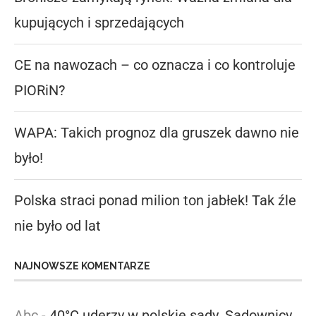
kupujących i sprzedających
CE na nawozach – co oznacza i co kontroluje
PIORiN?
WAPA: Takich prognoz dla gruszek dawno nie
było!
Polska straci ponad milion ton jabłek! Tak źle
nie było od lat
NAJNOWSZE KOMENTARZE
Abc
-
40°C uderzy w polskie sady. Sadownicy