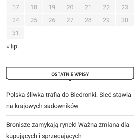
17
18
19
20
21
22
23
24
25
26
27
28
29
30
31
« lip
OSTATNIE WPISY
Polska śliwka trafia do Biedronki. Sieć stawia
na krajowych sadowników
Bronisze zamykają rynek! Ważna zmiana dla
kupujących i sprzedających