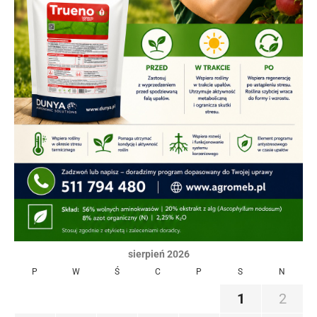
sierpień 2026
P
W
Ś
C
P
S
N
1
2