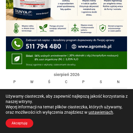
sierpień 2026
P
W
Ś
C
P
S
N
1
2
Używamy ciasteczek, aby zapewnić najlepszą jakość korzystania z
naszej witryny.
3
4
5
6
7
8
9
Więcej informacji na temat plików ciasteczka, których używamy,
oraz możliwości ich wyłączenia znajdziesz w
ustawieniach
.
10
11
12
13
14
15
16
Akceptuję
17
18
19
20
21
22
23