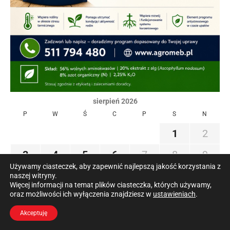
sierpień 2026
P
W
Ś
C
P
S
N
1
2
3
4
5
6
7
8
9
Używamy ciasteczek, aby zapewnić najlepszą jakość korzystania z
10
11
12
13
14
15
16
naszej witryny.
Więcej informacji na temat plików ciasteczka, których używamy,
oraz możliwości ich wyłączenia znajdziesz w
ustawieniach
.
17
18
19
20
21
22
23
Akceptuję
24
25
26
27
28
29
30