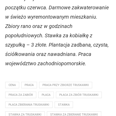
początku czerwca. Darmowe zakwaterowanie
w świeżo wyremontowanym mieszkaniu.
Zbiory rano oraz w godzinach
popołudniowych. Stawka za kobiałkę z
szypułką – 3 złote. Plantacja zadbana, czysta,
ściółkowania oraz nawadniana. Praca
województwo zachodniopomorskie.
CENA
PRACA
PRACA PRZY ZBIORZE TRUSKAWKI
PRACA ZA ZABIÓR
PŁACA
PŁACA ZA ZBIÓR TRUSKAWKI
PŁACA ZBIERANIA TRUSKAWKI
STAWKA
STAWKA ZA TRUSKAWKI
STAWKA ZA ZBIERANIE TRUSKAWKI