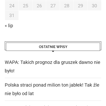
24
25
26
27
28
29
30
31
« lip
OSTATNIE WPISY
WAPA: Takich prognoz dla gruszek dawno nie
było!
Polska straci ponad milion ton jabłek! Tak źle
nie było od lat