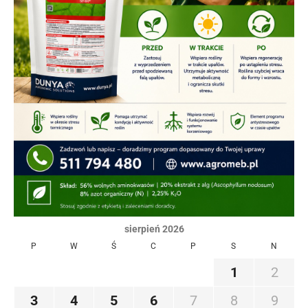
sierpień 2026
P
W
Ś
C
P
S
N
1
2
3
4
5
6
7
8
9