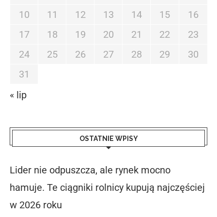
10
11
12
13
14
15
16
17
18
19
20
21
22
23
24
25
26
27
28
29
30
31
« lip
OSTATNIE WPISY
Lider nie odpuszcza, ale rynek mocno
hamuje. Te ciągniki rolnicy kupują najczęściej
w 2026 roku