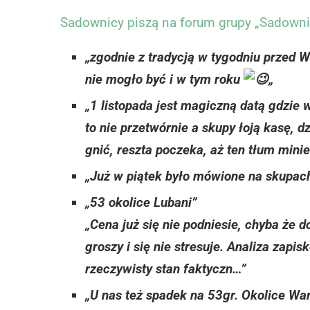
Sadownicy piszą na forum grupy „Sadowni
„zgodnie z tradycją w tygodniu przed W
nie mogło być i w tym roku
„
„1 listopada jest magiczną datą gdzie w
to nie przetwórnie a skupy łoją kasę, 
gnić, reszta poczeka, aż ten tłum minie
„Już w piątek było mówione na skupach
„53 okolice Lubani”
„Cena już się nie podniesie, chyba że 
groszy i się nie stresuje. Analiza zapi
rzeczywisty stan faktyczn…”
„U nas też spadek na 53gr. Okolice War