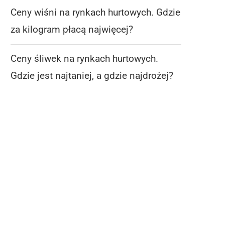
Ceny wiśni na rynkach hurtowych. Gdzie
za kilogram płacą najwięcej?
Ceny śliwek na rynkach hurtowych.
Gdzie jest najtaniej, a gdzie najdrożej?
CENY WIŚNI NA RYNKACH
CENY ŚLIWEK NA RYN
HURTOWYCH. GDZIE ZA
HURTOWYCH. GDZIE J
KILOGRAM...
NAJTANIEJ,...
6 sierpnia 2026
6 sierpnia 2026