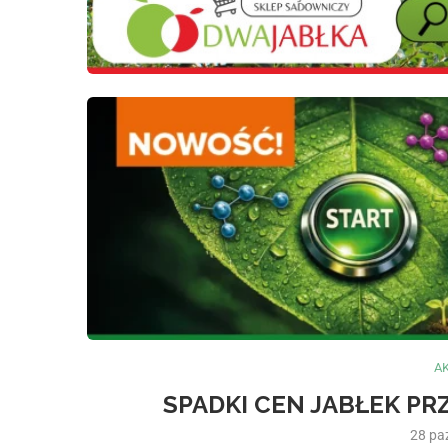
A
SPADKI CEN JABŁEK P
28 pa