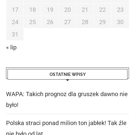
17
18
19
20
21
22
23
24
25
26
27
28
29
30
31
« lip
OSTATNIE WPISY
WAPA: Takich prognoz dla gruszek dawno nie
było!
Polska straci ponad milion ton jabłek! Tak źle
nie było od lat