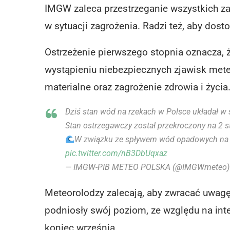
IMGW zaleca przestrzeganie wszystkich za
w sytuacji zagrożenia. Radzi też, aby d
Ostrzeżenie pierwszego stopnia oznacza, 
wystąpieniu niebezpiecznych zjawisk met
materialne oraz zagrożenie zdrowia i życia
Dziś stan wód na rzekach w Polsce układał w str
Stan ostrzegawczy został przekroczony na 2 s
W związku ze spływem wód opadowych na po
pic.twitter.com/nB3DbUqxaz
— IMGW-PIB METEO POLSKA (@IMGWmeteo
Meteorolodzy zalecają, aby zwracać uwagę
podniosły swój poziom, ze względu na in
koniec września.