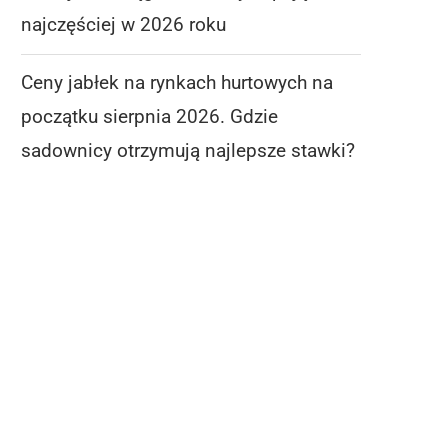
najczęściej w 2026 roku
Ceny jabłek na rynkach hurtowych na
początku sierpnia 2026. Gdzie
sadownicy otrzymują najlepsze stawki?
IDER NIE ODPUSZCZA, ALE RYNEK
CENY JABŁEK NA RYN
MOCNO HAMUJE. TE...
HURTOWYCH NA POCZ
SIERPNIA...
6 sierpnia 2026
6 sierpnia 2026