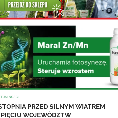
KTUALNOŚCI
STOPNIA PRZED SILNYM WIATREM
 PIĘCIU WOJEWÓDZTW