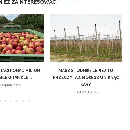
NIEŻ ZAINTERESOWAĆ
RACI PONAD MILION
MASZ STUDNIĘ? LEPIEJ TO
L
ŁEK! TAK ŹLE...
PRZECZYTAJ. MOŻESZ UNIKNĄĆ
KARY
sierpnia 2026
6 sierpnia 2026