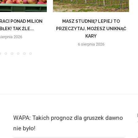
RACI PONAD MILION
MASZ STUDNIĘ? LEPIEJ TO
L
ŁEK! TAK ŹLE...
PRZECZYTAJ. MOŻESZ UNIKNĄĆ
KARY
sierpnia 2026
6 sierpnia 2026
WAPA: Takich prognoz dla gruszek dawno
nie było!