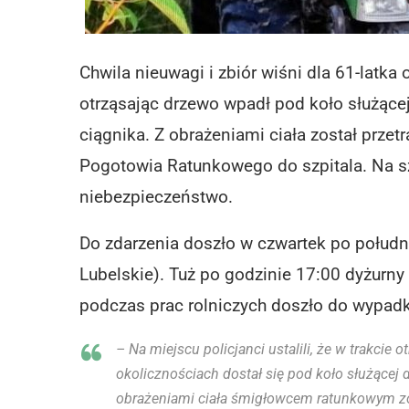
Chwila nieuwagi i zbiór wiśni dla 61-latka
otrząsając drzewo wpadł pod koło służąc
ciągnika. Z obrażeniami ciała został prz
Pogotowia Ratunkowego do szpitala. Na szc
niebezpieczeństwo.
Do zdarzenia doszło w czwartek po połud
Lubelskie). Tuż po godzinie 17:00 dyżurny 
podczas prac rolniczych doszło do wypadk
– Na miejscu policjanci ustalili, że w trakcie
okolicznościach dostał się pod koło służącej 
obrażeniami ciała śmigłowcem ratunkowym zos