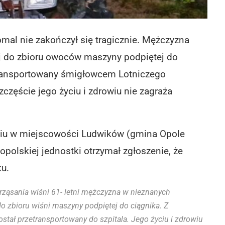
 omal nie zakończył się tragicznie. Mężczyzna
ej do zbioru owoców maszyny podpiętej do
etransportowany śmigłowcem Lotniczego
zęście jego życiu i zdrowiu nie zagraża
niu w miejscowości Ludwików (gmina Opole
opolskiej jednostki otrzymał zgłoszenie, że
u.
 otrząsania wiśni 61- letni mężczyzna w nieznanych
do zbioru wiśni maszyny podpiętej do ciągnika. Z
tał przetransportowany do szpitala. Jego życiu i zdrowiu