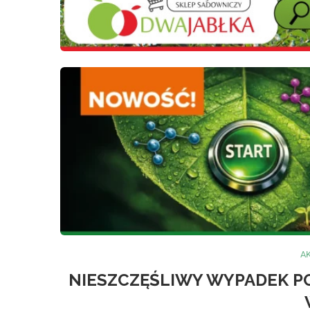
A
NIESZCZĘŚLIWY WYPADEK P