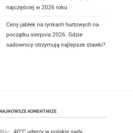
najczęściej w 2026 roku
IDER NIE ODPUSZCZA, ALE RYNEK
CENY JABŁEK NA RYN
Ceny jabłek na rynkach hurtowych na
MOCNO HAMUJE. TE...
HURTOWYCH NA POCZ
początku sierpnia 2026. Gdzie
SIERPNIA...
6 sierpnia 2026
6 sierpnia 2026
sadownicy otrzymują najlepsze stawki?
NAJNOWSZE KOMENTARZE
Abc
-
40°C uderzy w polskie sady.