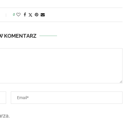
y
0
W KOMENTARZ
rza.