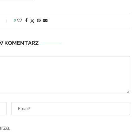
y
0
W KOMENTARZ
rza.