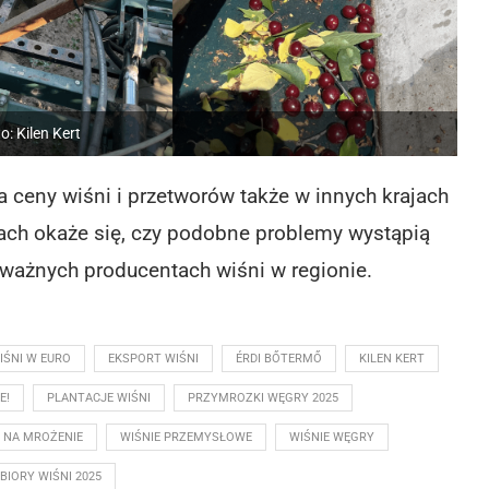
to: Kilen Kert
ceny wiśni i przetworów także w innych krajach
ach okaże się, czy podobne problemy wystąpią
 ważnych producentach wiśni w regionie.
IŚNI W EURO
EKSPORT WIŚNI
ÉRDI BŐTERMŐ
KILEN KERT
E!
PLANTACJE WIŚNI
PRZYMROZKI WĘGRY 2025
E NA MROŻENIE
WIŚNIE PRZEMYSŁOWE
WIŚNIE WĘGRY
BIORY WIŚNI 2025