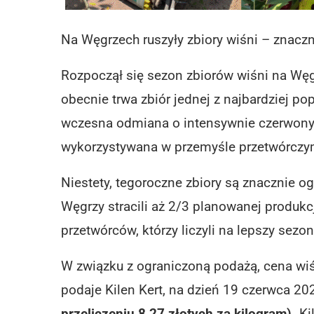
Na Węgrzech ruszyły zbiory wiśni – znaczn
Rozpoczął się sezon zbiorów wiśni na Węg
obecnie trwa zbiór jednej z najbardziej p
wczesna odmiana o intensywnie czerwonym
wykorzystywana w przemyśle przetwórczym
Niestety, tegoroczne zbiory są znacznie
Węgrzy stracili aż 2/3 planowanej produkc
przetwórców, którzy liczyli na lepszy sezon
W związku z ograniczoną podażą, cena wi
podaje Kilen Kert, na dzień 19 czerwca 2
przeliczeniu 8,27 złotych za kilogram).
Ki