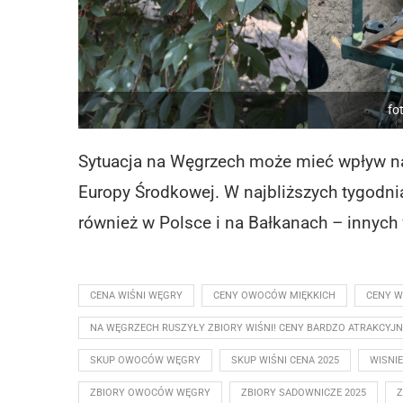
fo
Sytuacja na Węgrzech może mieć wpływ na 
Europy Środkowej. W najbliższych tygodni
również w Polsce i na Bałkanach – innych
CENA WIŚNI WĘGRY
CENY OWOCÓW MIĘKKICH
CENY W
NA WĘGRZECH RUSZYŁY ZBIORY WIŚNI! CENY BARDZO ATRAKCYJN
SKUP OWOCÓW WĘGRY
SKUP WIŚNI CENA 2025
WISNI
ZBIORY OWOCÓW WĘGRY
ZBIORY SADOWNICZE 2025
Z