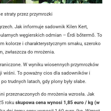
e straty przez przymrozki
rzech. Jak informuje sadownik Kilen Kert,
opularnych węgierskich odmian – Érdi bőtermő. To
 kolorze i charakterystycznym smaku, szeroko
, zwłaszcza do mrożenia.
 ograniczone. W wyniku wiosennych przymrozków
ji wiśni. To poważny cios dla sadowników i
 po trudnych latach, gdy plony były słabe.
śni przeznaczonych do mrożenia wzrosła. Jak
025 roku
skupowa cena wynosi 1,85 euro / kg (w
lka dni temu ceny wynosił 1,60 euro /kg. Wzrost