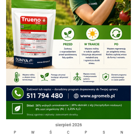
sierpień 2026
P
W
Ś
C
P
S
N