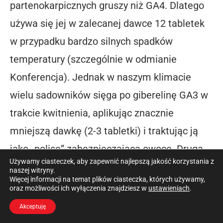
partenokarpicznych gruszy niż GA4. Dlatego
używa się jej w zalecanej dawce 12 tabletek
w przypadku bardzo silnych spadków
temperatury (szczególnie w odmianie
Konferencja). Jednak w naszym klimacie
wielu sadowników sięga po giberelinę GA3 w
trakcie kwitnienia, aplikując znacznie
mniejszą dawkę (2-3 tabletki) i traktując ją
jako „polisę” zabezpieczającą owoce. Drugą
Używamy ciasteczek, aby zapewnić najlepszą jakość korzystania z
opcją jest zastosowanie tego produktu po
naszej witryny.
Więcej informacji na temat plików ciasteczka, których używamy,
przymrozku, podobnie jak GA4/GA7.
oraz możliwości ich wyłączenia znajdziesz w
ustawieniach
.
Akceptuję
Giberelinę GA3 z powodzeniem stosuje się