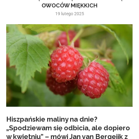
OWOCÓW MIĘKKICH
19 lutego 2025
Hiszpańskie maliny na dnie?
„Spodziewam się odbicia, ale dopiero
w kwietniu” – mówi Jan van Bergeijk z