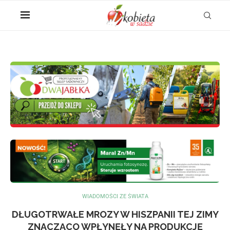
WIADOMOŚCI ZE ŚWIATA
DŁUGOTRWAŁE MROZY W HISZPANII TEJ ZIMY
ZNACZĄCO WPŁYNĘŁY NA PRODUKCJĘ