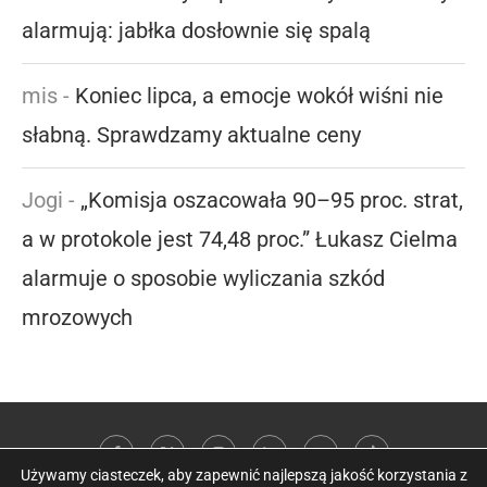
alarmują: jabłka dosłownie się spalą
mis
-
Koniec lipca, a emocje wokół wiśni nie
słabną. Sprawdzamy aktualne ceny
Jogi
-
„Komisja oszacowała 90–95 proc. strat,
a w protokole jest 74,48 proc.” Łukasz Cielma
alarmuje o sposobie wyliczania szkód
mrozowych
Używamy ciasteczek, aby zapewnić najlepszą jakość korzystania z