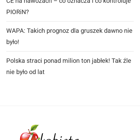
CE na nawozach – co oznacza i co kontroluje
PIORiN?
WAPA: Takich prognoz dla gruszek dawno nie
było!
Polska straci ponad milion ton jabłek! Tak źle
nie było od lat