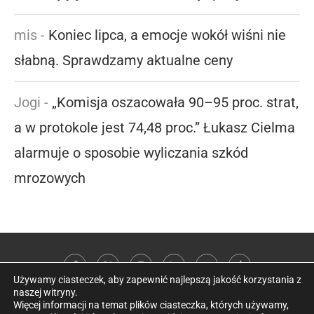
mis
-
Koniec lipca, a emocje wokół wiśni nie
słabną. Sprawdzamy aktualne ceny
Jogi
-
„Komisja oszacowała 90–95 proc. strat,
a w protokole jest 74,48 proc.” Łukasz Cielma
alarmuje o sposobie wyliczania szkód
mrozowych
Używamy ciasteczek, aby zapewnić najlepszą jakość korzystania z
naszej witryny.
Więcej informacji na temat plików ciasteczka, których używamy,