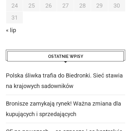
24
25
26
27
28
29
30
31
« lip
OSTATNIE WPISY
Polska śliwka trafia do Biedronki. Sieć stawia
na krajowych sadowników
Bronisze zamykają rynek! Ważna zmiana dla
kupujących i sprzedających