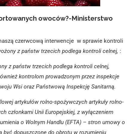
portowanych owoców?-Ministerstwo
aszą czerwcową interwencje w sprawie kontroli
żony z państw trzecich podlega kontroli celnej,
:
ny z państw trzecich podlega kontroli celnej,
a również kontrolom prowadzonym przez inspekcje
zwoju Wsi oraz Państwową Inspekcję Sanitarną.
lowej artykułów rolno-spożywczych artykuły rolno-
h członkami Unii Europejskiej, z wyłączeniem
zumienia o Wolnym Handlu (EFTA) – stron umowy o
 być dopuszczone do obrotu w rozumieniu