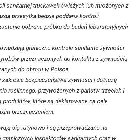
oli sanitarnej truskawek świeżych lub mrożonych z
każda przesyłka będzie poddana kontroli
z zostanie pobrana próbka do badań laboratoryjnych
owadzają graniczne kontrole sanitarne żywności
 wyrobów przeznaczonych do
kontaktu z żywnością
zanych do obrotu w Polsce.
 zakresie bezpieczeństwa żywności i dotyczą
ia roślinnego, przywożonych z
państw trzecich i
ą produktów, które są deklarowane na cele
akim przeznaczeniem.
wają się rutynowo i są przeprowadzane na
h granicznych inspektorów sanitarnych
oraz w