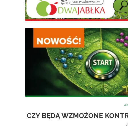
A
CZY BĘDĄ WZMOŻONE KONT
8