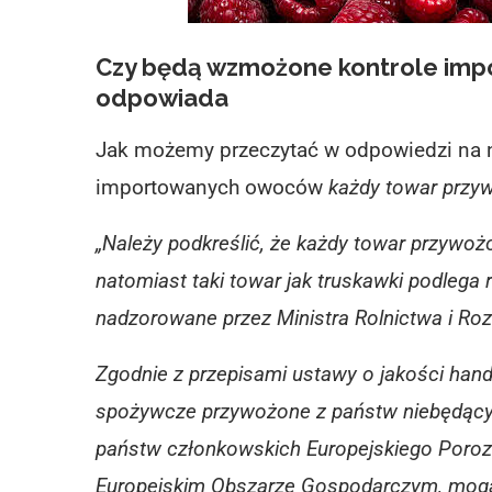
Czy będą wzmożone kontrole im
odpowiada
Jak możemy przeczytać w odpowiedzi na n
importowanych owoców
każdy towar przywo
„Należy podkreślić, że każdy towar przywożo
natomiast taki towar jak truskawki podleg
nadzorowane przez Ministra Rolnictwa i Ro
Zgodnie z przepisami ustawy o jakości hand
spożywcze przywożone z państw niebędącyc
państw członkowskich Europejskiego Poro
Europejskim Obszarze Gospodarczym, mogą