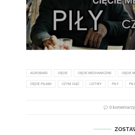
AGROBARD
CIĘCIE
CIĘCIE MECHANICZNE
CIĘCIE 
CIĘCIE PIŁAMI
CZYM CIĄĆ
LISTWY
PIŁY
PIŁ
0 komentarz
ZOSTA