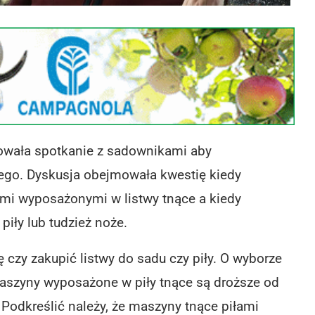
owała spotkanie z sadownikami aby
ego. Dyskusja obejmowała kwestię kiedy
i wyposażonymi w listwy tnące a kiedy
ły lub tudzież noże.
czy zakupić listwy do sadu czy piły. O wyborze
Maszyny wyposażone w piły tnące są droższe od
 Podkreślić należy, że maszyny tnące piłami