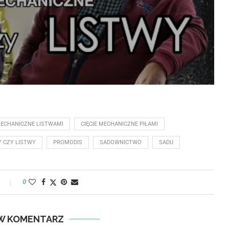
MECHANICZNE LISTWAMI
CIĘCIE MECHANICZNE PIŁAMI
Y CZY LISTWY
PROMODIS
SADOWNICTWO
SADU
y
0
W KOMENTARZ