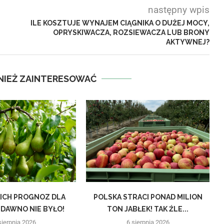
następny wpis
ILE KOSZTUJE WYNAJEM CIĄGNIKA O DUŻEJ MOCY,
OPRYSKIWACZA, ROZSIEWACZA LUB BRONY
AKTYWNEJ?
NIEŻ ZAINTERESOWAĆ
KICH PROGNOZ DLA
POLSKA STRACI PONAD MILION
DAWNO NIE BYŁO!
TON JABŁEK! TAK ŹLE...
sierpnia 2026
6 sierpnia 2026