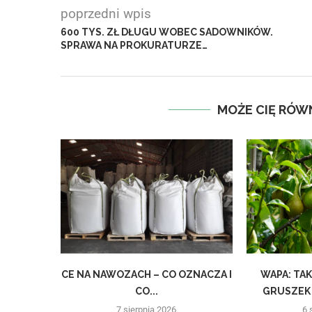
poprzedni wpis
600 TYS. ZŁ DŁUGU WOBEC SADOWNIKÓW.
SPRAWA NA PROKURATURZE…
MOŻE CIĘ RÓW
CE NA NAWOZACH – CO OZNACZA I
WAPA: TA
CO...
GRUSZEK 
7 sierpnia 2026
6 