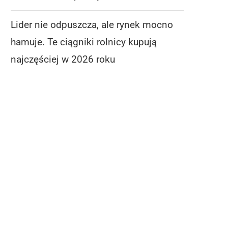
Lider nie odpuszcza, ale rynek mocno
hamuje. Te ciągniki rolnicy kupują
najczęściej w 2026 roku
MASZ STUDNIĘ? LEPIEJ TO
LIDER NIE ODPUSZCZA, AL
PRZECZYTAJ. MOŻESZ UNIKNĄĆ
MOCNO HAMUJE. TE.
KARY
6 sierpnia 2026