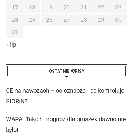
17
18
19
20
21
22
23
24
25
26
27
28
29
30
31
« lip
OSTATNIE WPISY
CE na nawozach – co oznacza i co kontroluje
PIORiN?
WAPA: Takich prognoz dla gruszek dawno nie
było!