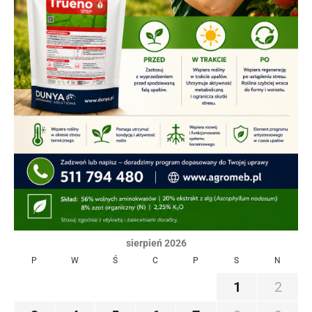
sierpień 2026
P
W
Ś
C
P
S
N
1
2