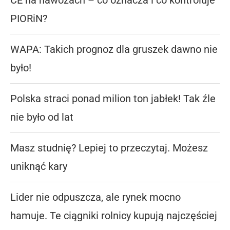
CE na nawozach – co oznacza i co kontroluje
PIORiN?
WAPA: Takich prognoz dla gruszek dawno nie
było!
Polska straci ponad milion ton jabłek! Tak źle
nie było od lat
Masz studnię? Lepiej to przeczytaj. Możesz
uniknąć kary
Lider nie odpuszcza, ale rynek mocno
hamuje. Te ciągniki rolnicy kupują najczęściej