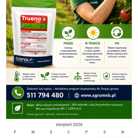
sierpień 2026
P
W
Ś
C
P
S
N