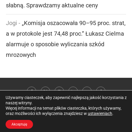
słabną. Sprawdzamy aktualne ceny
Jogi
-
„Komisja oszacowała 90–95 proc. strat,
a w protokole jest 74,48 proc.” Łukasz Cielma
alarmuje o sposobie wyliczania szkód
mrozowych
Używamy ciasteczek, aby zapewnić najlepszą jakość korzystania z
naszej witryny.
Więcej informacji na temat plików ciasteczka, których używamy,
oraz możliwości ich wyłączenia znajdziesz w
ustawieniach
.
@2026 Kobieta w sadzie
Akceptuję