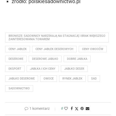
źródło: polskiesadownictwo.pl
BRONISZE: SADOWNICY NARZEKAJĄ NA STAGNACJĘ I BRAK WIĘKSZEGO
ZAINTERESOWANIA TOWAREM
CENY JABŁEK
CENY JABŁEK DESEROWYCH
CENY OWOCÓW
DESEROWE
DESEROWE JABŁKO
DOBRE JABŁKA
EKSPORT
JABŁKA I ICH CENY
JABŁKO DESER
JABŁKO DESEROWE
OWOCE
RYNEK JABŁEK
SAD
SADOWNICTWO
1 komentarz
0