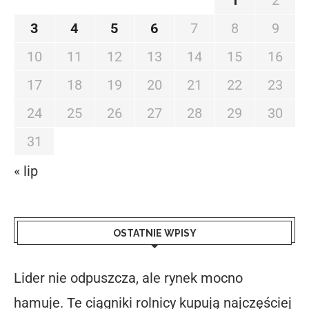
1
2
3
4
5
6
7
8
9
10
11
12
13
14
15
16
17
18
19
20
21
22
23
24
25
26
27
28
29
30
31
« lip
OSTATNIE WPISY
Lider nie odpuszcza, ale rynek mocno
hamuje. Te ciągniki rolnicy kupują najczęściej