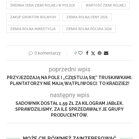
ŚREDNIA CENA ZIEMI ROLNEJ W POLSCE
WARTOŚĆ ZIEMI ROLNEJ
ZAKUP GRUNTÓW ROLNYCH
ZIEMIA ROLNA CENY 2026
ZIEMIA ROLNA INWESTYCJA
ZIEMIA ROLNA POLSKA 2026
0 komentarzy
0
poprzedni wpis
PRZYJEŻDŻAJĄ NA POLE I „CZĘSTUJĄ SIĘ” TRUSKAWKAMI.
PLANTATORZY NIE MAJĄ WĄTPLIWOŚCI: TO KRADZIEŻ!
następny wpis
SADOWNIK DOSTAŁ 1,59 ZŁ ZA KILOGRAM JABŁEK.
SPRAWDZILIŚMY, ZA ILE SPRZEDAWAŁY JE GRUPY
PRODUCENTÓW.
MOŻE CIĘ RÓWNIEŻ ZAINTERESOWAĆ