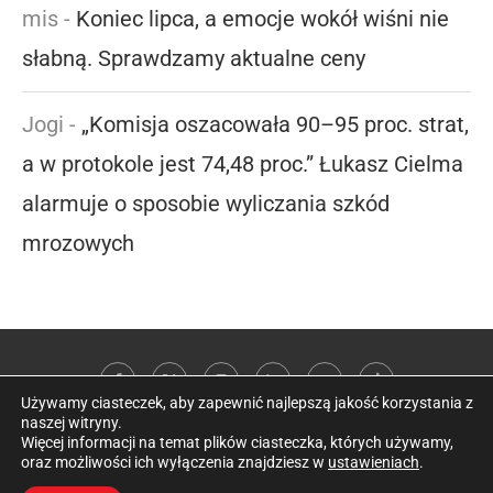
mis
-
Koniec lipca, a emocje wokół wiśni nie
słabną. Sprawdzamy aktualne ceny
Jogi
-
„Komisja oszacowała 90–95 proc. strat,
a w protokole jest 74,48 proc.” Łukasz Cielma
alarmuje o sposobie wyliczania szkód
mrozowych
Używamy ciasteczek, aby zapewnić najlepszą jakość korzystania z
naszej witryny.
Więcej informacji na temat plików ciasteczka, których używamy,
oraz możliwości ich wyłączenia znajdziesz w
ustawieniach
.
@2026 Kobieta w sadzie