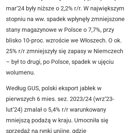
mar’24 były niższe o 2,2% r/r. W największym
stopniu na ww. spadek wpłynęły zmniejszone
stany magazynowe w Polsce o 7,7%, przy
blisko 10-proc. wzroście we Włoszech. O ok.
25% r/r zmniejszyły się zapasy w Niemczech
– był to drugi, po Polsce, spadek w ujęciu
wolumenu.
Według GUS, polski eksport jabłek w
pierwszych 6 mies. sez. 2023/24 (wrz’23-
lut’24) zmalał o 5,4% r/r warunkowany
mniejszą podażą w kraju. Umocniła się
sprzedaż na rynki unijne, gdzie