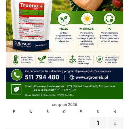
sierpień 2026
P
W
Ś
C
P
S
N
1
2