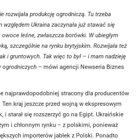
e rozwijała produkcję ogrodniczą. Tu trzeba
m względem Ukraina zaczynała już stawać się
z owoce leśne, zwłaszcza borówki. W ubiegłym
ą, szczególnie na rynku brytyjskim. Rozwijała też
ak i gruntowych. Tak więc to był – i mam nadzieję
w ogrodniczych
– mówi agencji Newseria Biznes
zie najprawdopodobniej stracony dla producentów
y. Ten kraj jeszcze przed wojną w ekspresowym
, i starał się rozszerzyć go na Egipt. Ukraińskie
żym i chłonnym rynku – z polskimi, ponieważ
większych importerów jabłek z Polski. Ponadto