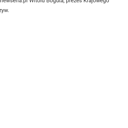
.newseria.pl Witold Boguta, prezes Krajowego
zyw.