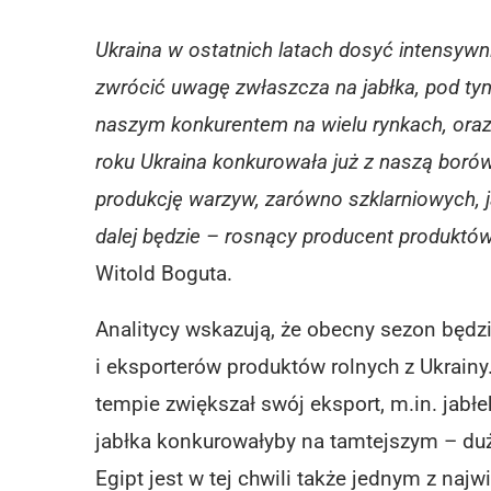
Ukraina w ostatnich latach dosyć intensywni
zwrócić uwagę zwłaszcza na jabłka, pod ty
naszym konkurentem na wielu rynkach, ora
roku Ukraina konkurowała już z naszą borówk
produkcję warzyw, zarówno szklarniowych, j
dalej będzie – rosnący producent produktó
Witold Boguta.
Analitycy wskazują, że obecny sezon będ
i eksporterów produktów rolnych z Ukrain
tempie zwiększał swój eksport, m.in. jabłek
jabłka konkurowałyby na tamtejszym – du
Egipt jest w tej chwili także jednym z naj