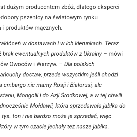
jest dużym producentem zbóż, dlatego eksperci
dobory pszenicy na światowym rynku
a i produktów mącznych.
akłóceń w dostawach i w ich kierunkach. Teraz
iż brak ewentualnych produktów z Ukrainy –
mówi
tów Owoców i Warzyw. –
Dla polskich
ańcuchy dostaw, przede wszystkim jeśli chodzi
 embargo nie mamy Rosji i Białorusi, ale
anu, Mongolii i do Azji Środkowej, a w tej chwili
ednocześnie Mołdawii, która sprzedawała jabłka do
0 tys. ton i nie bardzo może je sprzedać, więc
który w tym czasie jechały też nasze jabłka.