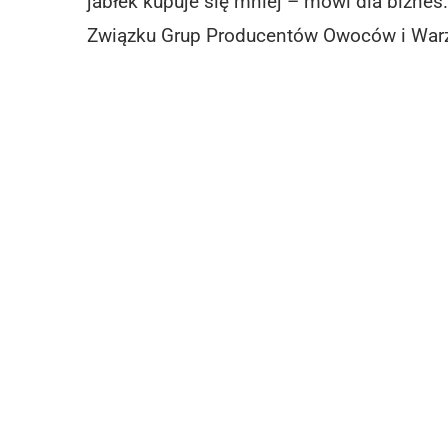
jabłek kupuje się mniej – mówi dla biznes
Związku Grup Producentów Owoców i War