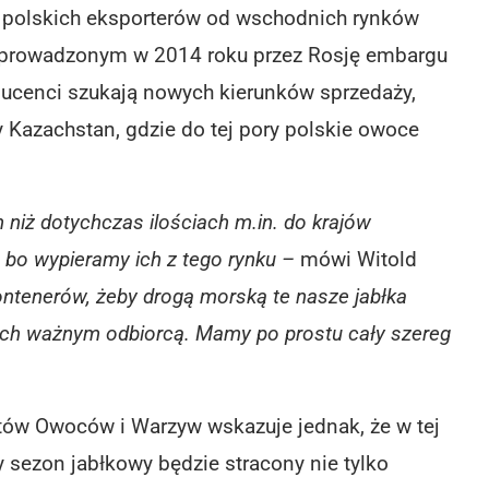
ła polskich eksporterów od wschodnich rynków
o wprowadzonym w 2014 roku przez Rosję embargu
roducenci szukają nowych kierunków sprzedaży,
 Kazachstan, gdzie do tej pory polskie owoce
h niż dotychczas ilościach m.in. do krajów
 bo wypieramy ich z tego rynku –
mówi Witold
ntenerów, żeby drogą morską te nasze jabłka
ę ich ważnym odbiorcą. Mamy po prostu cały szereg
ów Owoców i Warzyw wskazuje jednak, że w tej
 sezon jabłkowy będzie stracony nie tylko