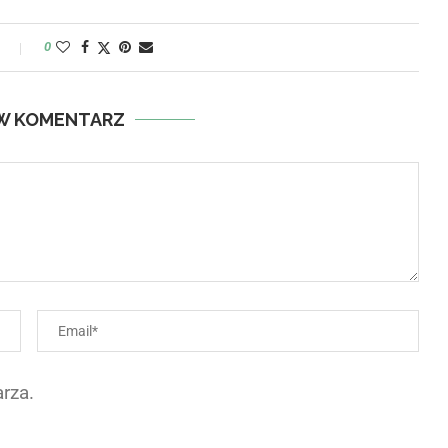
y
0
W KOMENTARZ
rza.