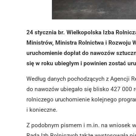
24 stycznia br. Wielkopolska Izba Rolni
Ministrów, Ministra Rolnictwa i Rozwoju
uruchomienie dopłat do nawozów sztucz
się w roku ubiegłym i powinien zostać u
Według danych pochodzących z Agencji Res
do nawozów ubiegało się blisko 427 000 
rolniczego uruchomienie kolejnego progr
i konieczne.
Z podobnym pismem i m.in. na wniosek wi
Rada Izb Rolniczych także wystosowała pis