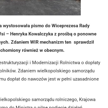
cza wystosowała pismo do Wiceprezesa Rady
 Wsi – Henryka Kowalczyka z prośbą o ponowne
nych. Zdaniem WIR mechanizm ten sprawdził
ruchomiony również w obecnym.
trukturyzacji i Modernizacji Rolnictwa o dopłaty
rolników. Zdaniem wielkopolskiego samorządu
amu dopłat do nawozów jest w pełni uzasadnione
elkopolskiego samorządu rolniczego, Krajowa
mo do Ministra o pilne podjęcie działań