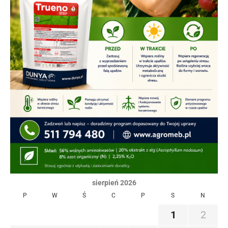
sierpień 2026
P
W
Ś
C
P
S
N
1
2