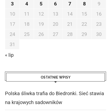
3
4
5
6
7
8
9
10
11
12
13
14
15
16
17
18
19
20
21
22
23
24
25
26
27
28
29
30
31
« lip
OSTATNIE WPISY
Polska śliwka trafia do Biedronki. Sieć stawia
na krajowych sadowników