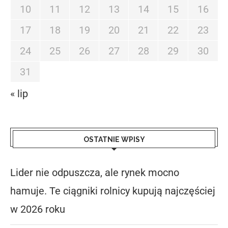
10
11
12
13
14
15
16
17
18
19
20
21
22
23
24
25
26
27
28
29
30
31
« lip
OSTATNIE WPISY
Lider nie odpuszcza, ale rynek mocno
hamuje. Te ciągniki rolnicy kupują najczęściej
w 2026 roku