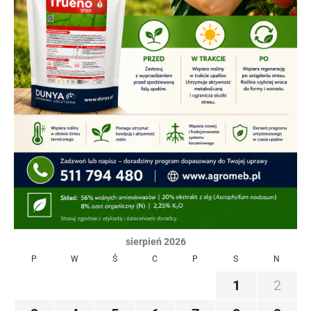
sierpień 2026
P
W
Ś
C
P
S
N
1
2