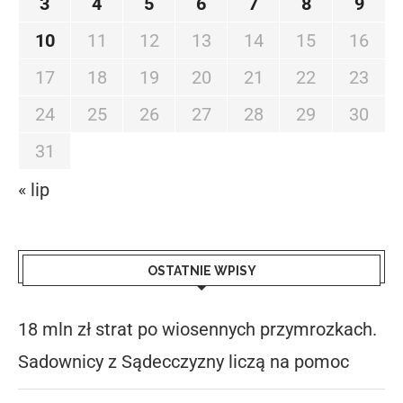
3
4
5
6
7
8
9
10
11
12
13
14
15
16
17
18
19
20
21
22
23
24
25
26
27
28
29
30
31
« lip
OSTATNIE WPISY
18 mln zł strat po wiosennych przymrozkach.
Sadownicy z Sądecczyzny liczą na pomoc