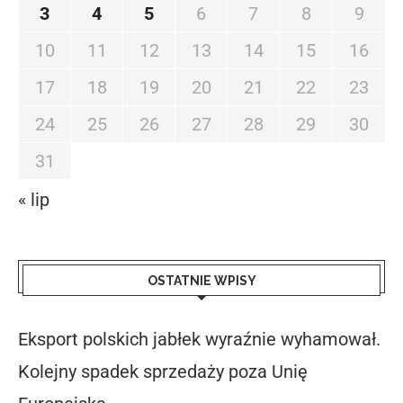
3
4
5
6
7
8
9
10
11
12
13
14
15
16
17
18
19
20
21
22
23
24
25
26
27
28
29
30
31
« lip
OSTATNIE WPISY
Eksport polskich jabłek wyraźnie wyhamował.
Kolejny spadek sprzedaży poza Unię