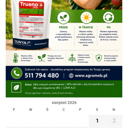
sierpień 2026
P
W
Ś
C
P
S
N
1
2