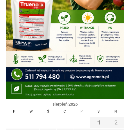
sierpień 2026
P
W
Ś
C
P
S
N
1
2