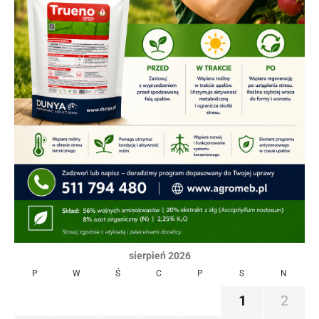
sierpień 2026
P
W
Ś
C
P
S
N
1
2