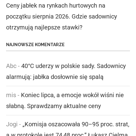
Ceny jabłek na rynkach hurtowych na
początku sierpnia 2026. Gdzie sadownicy
otrzymują najlepsze stawki?
NAJNOWSZE KOMENTARZE
Abc
-
40°C uderzy w polskie sady. Sadownicy
alarmują: jabłka dosłownie się spalą
mis
-
Koniec lipca, a emocje wokół wiśni nie
słabną. Sprawdzamy aktualne ceny
Jogi
-
„Komisja oszacowała 90–95 proc. strat,
a w protokole jest 74,48 proc.” Łukasz Cielma