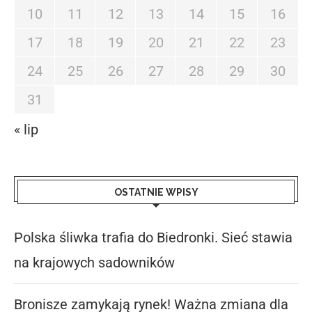
10
11
12
13
14
15
16
17
18
19
20
21
22
23
24
25
26
27
28
29
30
31
« lip
OSTATNIE WPISY
Polska śliwka trafia do Biedronki. Sieć stawia
na krajowych sadowników
Bronisze zamykają rynek! Ważna zmiana dla