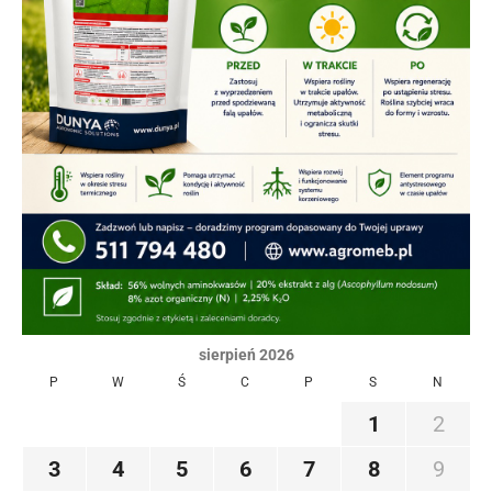
sierpień 2026
P
W
Ś
C
P
S
N
1
2
3
4
5
6
7
8
9