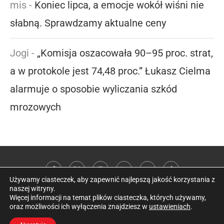
mis
-
Koniec lipca, a emocje wokół wiśni nie
słabną. Sprawdzamy aktualne ceny
Jogi
-
„Komisja oszacowała 90–95 proc. strat,
a w protokole jest 74,48 proc.” Łukasz Cielma
alarmuje o sposobie wyliczania szkód
mrozowych
Używamy ciasteczek, aby zapewnić najlepszą jakość korzystania z
naszej witryny.
Więcej informacji na temat plików ciasteczka, których używamy,
oraz możliwości ich wyłączenia znajdziesz w
ustawieniach
.
@2026 Kobieta w sadzie