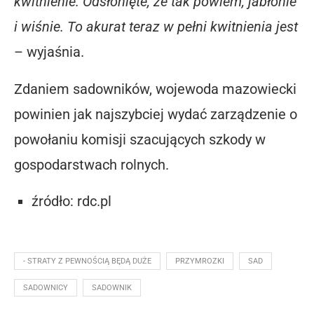
kwitnienie. Odsłonięte, że tak powiem, jabłonie
i wiśnie. To akurat teraz w pełni kwitnienia jest
– wyjaśnia.
Zdaniem sadowników, wojewoda mazowiecki
powinien jak najszybciej wydać zarządzenie o
powołaniu komisji szacujących szkody w
gospodarstwach rolnych.
źródło: rdc.pl
- STRATY Z PEWNOŚCIĄ BĘDĄ DUŻE
PRZYMROZKI
SAD
SADOWNICY
SADOWNIK