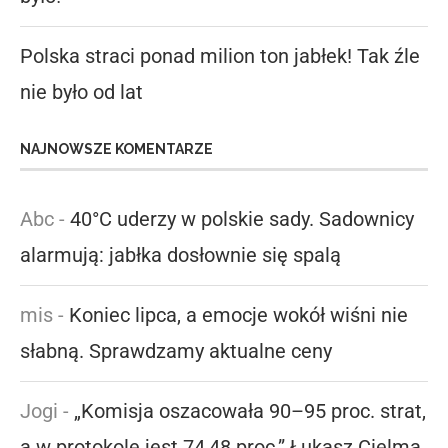
Polska straci ponad milion ton jabłek! Tak źle
nie było od lat
NAJNOWSZE KOMENTARZE
Abc
-
40°C uderzy w polskie sady. Sadownicy
alarmują: jabłka dosłownie się spalą
mis
-
Koniec lipca, a emocje wokół wiśni nie
słabną. Sprawdzamy aktualne ceny
Jogi
-
„Komisja oszacowała 90–95 proc. strat,
a w protokole jest 74,48 proc.” Łukasz Cielma