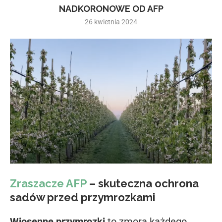
NADKORONOWE OD AFP
26 kwietnia 2024
Zraszacze AFP
– skuteczna ochrona
sadów przed przymrozkami
Wiosenne przymrozki
to zmora każdego