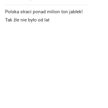
Polska straci ponad milion ton jabłek!
Tak źle nie było od lat
WAPA: TAKICH PROGNOZ DLA
POLSKA STRACI PONAD M
GRUSZEK DAWNO NIE BYŁO!
TON JABŁEK! TAK ŹLE.