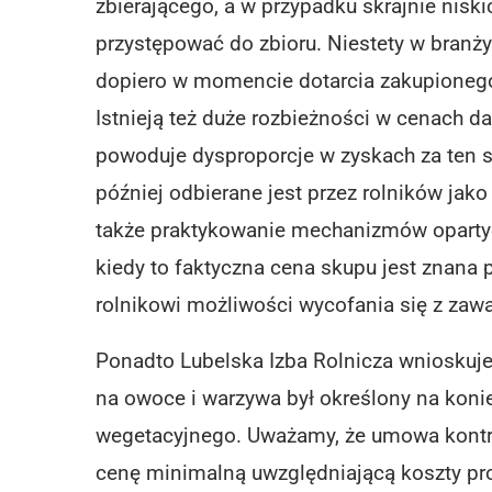
zbierającego, a w przypadku skrajnie nis
przystępować do zbioru. Niestety w branży
dopiero w momencie dotarcia zakupionego
Istnieją też duże rozbieżności w cenach 
powoduje dysproporcje w zyskach za ten sa
później odbierane jest przez rolników ja
także praktykowanie mechanizmów opartyc
kiedy to faktyczna cena skupu jest znana p
rolnikowi możliwości wycofania się z zawar
Ponadto Lubelska Izba Rolnicza wnioskuje
na owoce i warzywa był określony na konie
wegetacyjnego. Uważamy, że umowa kontra
cenę minimalną uwzględniającą koszty pro