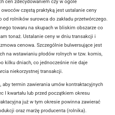
kich cen zdecydowaniem czy w ogóle
 owoców częstą praktyką jest ustalanie ceny
 od rolników surowca do zakładu przetwórczego.
danego towaru na skupach w bliskim obszarze co
m tonaż. Ustalanie ceny w dniu transakcji i
ko zmowa cenowa. Szczególnie bulwersujące jest
h na wstawianiu płodów rolnych w tzw. komis,
o kilku dniach, co jednocześnie nie daje
cia niekorzystnej transakcji.
, aby termin zawierania umów kontraktacyjnych
c I kwartału lub przed początkiem okresu
ktacyjna już w tym okresie powinna zawierać
dukcji oraz marżę producenta (rolnika).