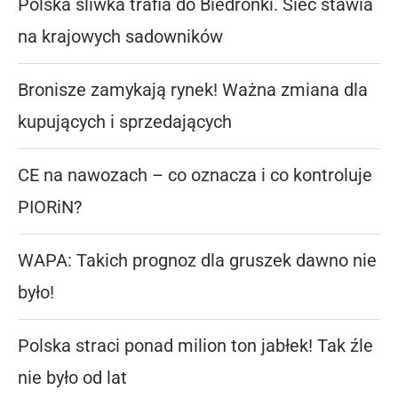
Polska śliwka trafia do Biedronki. Sieć stawia
na krajowych sadowników
Bronisze zamykają rynek! Ważna zmiana dla
kupujących i sprzedających
CE na nawozach – co oznacza i co kontroluje
PIORiN?
WAPA: Takich prognoz dla gruszek dawno nie
było!
Polska straci ponad milion ton jabłek! Tak źle
nie było od lat