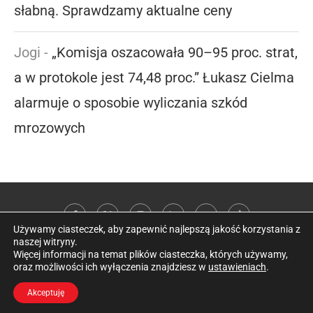
słabną. Sprawdzamy aktualne ceny
Jogi
-
„Komisja oszacowała 90–95 proc. strat,
a w protokole jest 74,48 proc.” Łukasz Cielma
alarmuje o sposobie wyliczania szkód
mrozowych
Używamy ciasteczek, aby zapewnić najlepszą jakość korzystania z
naszej witryny.
Więcej informacji na temat plików ciasteczka, których używamy,
oraz możliwości ich wyłączenia znajdziesz w
ustawieniach
.
@2026 Kobieta w sadzie
Akceptuję