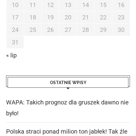
10
11
12
13
14
15
16
17
18
19
20
21
22
23
24
25
26
27
28
29
30
31
« lip
OSTATNIE WPISY
WAPA: Takich prognoz dla gruszek dawno nie
było!
Polska straci ponad milion ton jabłek! Tak źle