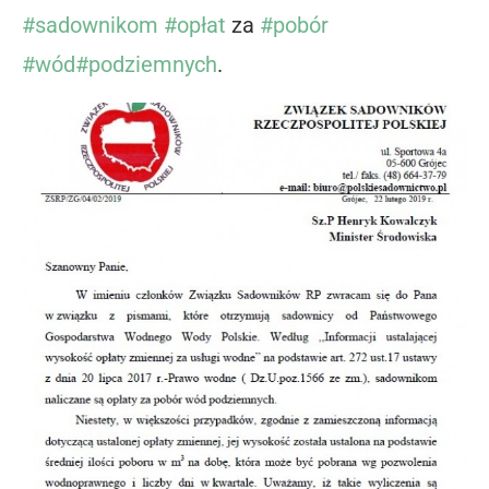
#
sadownikom
#
opłat
za
#
pobór
#
wód
#
podziemnych
.