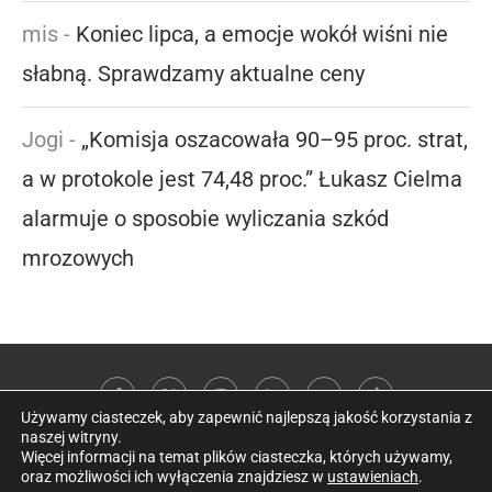
mis
-
Koniec lipca, a emocje wokół wiśni nie
słabną. Sprawdzamy aktualne ceny
Jogi
-
„Komisja oszacowała 90–95 proc. strat,
a w protokole jest 74,48 proc.” Łukasz Cielma
alarmuje o sposobie wyliczania szkód
mrozowych
Używamy ciasteczek, aby zapewnić najlepszą jakość korzystania z
naszej witryny.
Więcej informacji na temat plików ciasteczka, których używamy,
oraz możliwości ich wyłączenia znajdziesz w
ustawieniach
.
@2026 Kobieta w sadzie